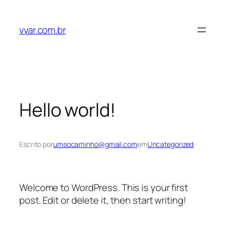
Pular
para
vvar.com.br
o
conteúdo
Hello world!
Escrito por
umsocaminho@gmail.com
em
Uncategorized
Welcome to WordPress. This is your first
post. Edit or delete it, then start writing!